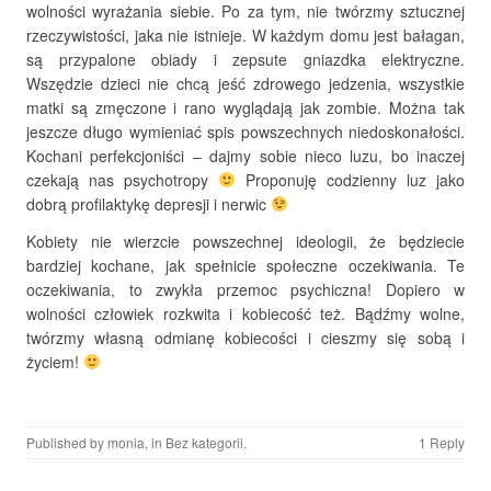
wolności wyrażania siebie. Po za tym, nie twórzmy sztucznej
rzeczywistości, jaka nie istnieje. W każdym domu jest bałagan,
są przypalone obiady i zepsute gniazdka elektryczne.
Wszędzie dzieci nie chcą jeść zdrowego jedzenia, wszystkie
matki są zmęczone i rano wyglądają jak zombie. Można tak
jeszcze długo wymieniać spis powszechnych niedoskonałości.
Kochani perfekcjoniści – dajmy sobie nieco luzu, bo inaczej
czekają nas psychotropy
Proponuję codzienny luz jako
dobrą profilaktykę depresji i nerwic
Kobiety nie wierzcie powszechnej ideologii, że będziecie
bardziej kochane, jak spełnicie społeczne oczekiwania. Te
oczekiwania, to zwykła przemoc psychiczna! Dopiero w
wolności człowiek rozkwita i kobiecość też. Bądźmy wolne,
twórzmy własną odmianę kobiecości i cieszmy się sobą i
życiem!
Published by
monia
, in
Bez kategorii
.
1 Reply