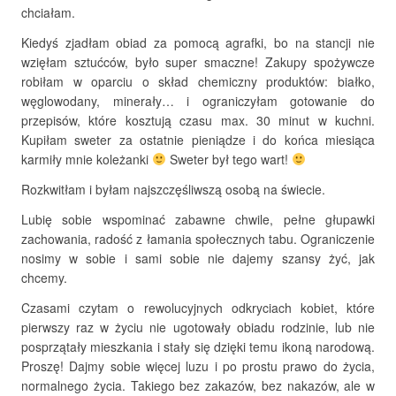
chciałam.
Kiedyś zjadłam obiad za pomocą agrafki, bo na stancji nie
wzięłam sztućców, było super smaczne! Zakupy spożywcze
robiłam w oparciu o skład chemiczny produktów: białko,
węglowodany, minerały… i ograniczyłam gotowanie do
przepisów, które kosztują czasu max. 30 minut w kuchni.
Kupiłam sweter za ostatnie pieniądze i do końca miesiąca
karmiły mnie koleżanki
Sweter był tego wart!
Rozkwitłam i byłam najszczęśliwszą osobą na świecie.
Lubię sobie wspominać zabawne chwile, pełne głupawki
zachowania, radość z łamania społecznych tabu. Ograniczenie
nosimy w sobie i sami sobie nie dajemy szansy żyć, jak
chcemy.
Czasami czytam o rewolucyjnych odkryciach kobiet, które
pierwszy raz w życiu nie ugotowały obiadu rodzinie, lub nie
posprzątały mieszkania i stały się dzięki temu ikoną narodową.
Proszę! Dajmy sobie więcej luzu i po prostu prawo do życia,
normalnego życia. Takiego bez zakazów, bez nakazów, ale w