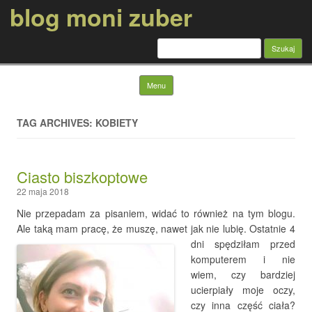
blog moni zuber
Szukaj:
Skip to content
Menu
TAG ARCHIVES: KOBIETY
Ciasto biszkoptowe
22 maja 2018
Nie przepadam za pisaniem, widać to również na tym blogu.
Ale taką mam pracę, że muszę,
nawet jak nie lubię. Ostatnie 4
dni spędziłam przed
komputerem i nie
wiem, czy bardziej
ucierpiały moje oczy,
czy inna część ciała?