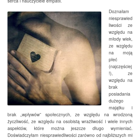
serca i nauczyciele empatii.
Doznałam
niesprawied
liwości ze
względu na
młody wiek,
ze względu
na moją
płeć
(najczęściej
!), ze
względu na
brak
posiadania
dużego
majątku i
brak „wpływów” społecznych, ze względu na wrodzoną
życzliwość, ze względu na osobistą wrażliwość i wiele innych
aspektów, które można jeszcze długo wymieniać.
Doświadczyłam niesprawiedliwości zarówno od najbliższych mi