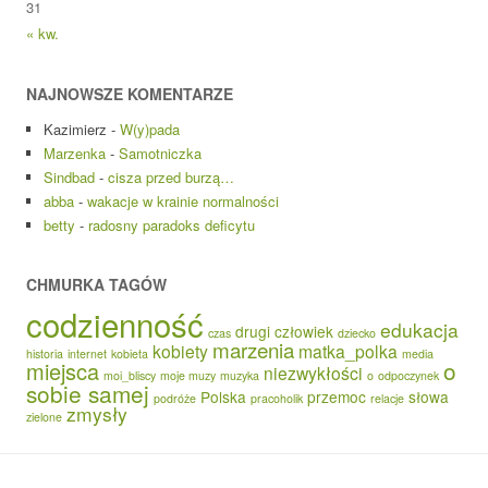
31
« kw.
NAJNOWSZE KOMENTARZE
Kazimierz
-
W(y)pada
Marzenka
-
Samotniczka
Sindbad
-
cisza przed burzą…
abba
-
wakacje w krainie normalności
betty
-
radosny paradoks deficytu
CHMURKA TAGÓW
codzienność
edukacja
drugi człowiek
czas
dziecko
marzenia
kobiety
matka_polka
historia
internet
kobieta
media
o
miejsca
niezwykłości
moi_bliscy
moje muzy
muzyka
o
odpoczynek
sobie samej
Polska
przemoc
słowa
podróże
pracoholik
relacje
zmysły
zielone