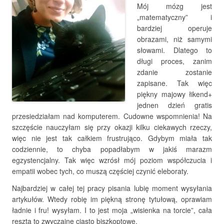
Mój mózg jest
„matematyczny” i
bardziej operuje
obrazami, niż samymi
słowami. Dlatego to
długi proces, zanim
zdanie zostanie
zapisane. Tak więc
piękny majowy łikend+
jednen dzień gratis
przesiedziałam nad komputerem. Cudowne wspomnienia! Na
szczęście nauczyłam się przy okazji kilku ciekawych rzeczy,
więc nie jest tak całkiem frustrująco. Gdybym miała tak
codziennie, to chyba popadłabym w jakiś marazm
egzystencjalny. Tak więc wzrósł mój poziom współczucia i
empatii wobec tych, co muszą częściej czynić eleboraty.
Najbardziej w całej tej pracy pisania lubię moment wysyłania
artykułów. Wtedy robię im piękną stronę tytułową, oprawiam
ładnie i fru! wysyłam. I to jest moja „wisienka na torcie”, cała
reszta to zwyczajne ciasto biszkoptowe.