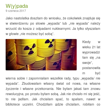
W(y)pada
9 czerwca 2017
Jako nastolatka doszłam do wniosku, że cokolwiek znajduje się
w stwierdzeniu po słowie „wypada” lub „nie wypada” należy
wrzucić do kosza z odpadami nuklearnymi. Ja tylko słyszałam
w głowie „nie możesz być sobą”.
Kiedy w
wieku 21 lat
wyprowadzi
łam się „na
swoje”,
postanowiła
m być
wierna sobie i zapomniałam wszelkie rady, typu „wypada/ nie
wypada”. Zbudowałam własny świat od nowa, na własne
życzenie i własne przekonania. Nie byłam jakaś tam znowu
rewolucyjna, po prostu byłam sobą. Jak nie chciało mi się jeść,
to nie jadłam. Jak chciałam spać, to spałam, nawet w
bibliotece uczelni. Chodziłam gdzie chciałam, robiłam co