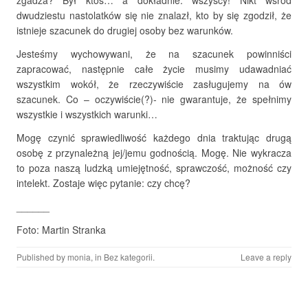
zgadza? Był ktoś… a dokładnie: wszyscy! Nikt wśród
dwudziestu nastolatków się nie znalazł, kto by się zgodził, że
istnieje szacunek do drugiej osoby bez warunków.
Jesteśmy wychowywani, że na szacunek powinniści
zapracować, następnie całe życie musimy udawadniać
wszystkim wokół, że rzeczywiście zasługujemy na ów
szacunek. Co – oczywiście(?)- nie gwarantuje, że spełnimy
wszystkie i wszystkich warunki…
Mogę czynić sprawiedliwość każdego dnia traktując drugą
osobę z przynależną jej/jemu godnością. Mogę. Nie wykracza
to poza naszą ludzką umiejętność, sprawczość, możność czy
intelekt. Zostaje więc pytanie: czy chcę?
______
Foto: Martin Stranka
Published by
monia
, in
Bez kategorii
.
Leave a reply