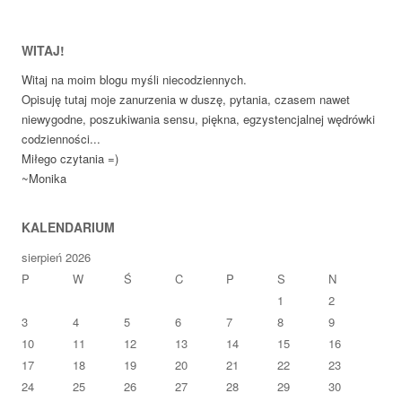
WITAJ!
Witaj na moim blogu myśli niecodziennych.
Opisuję tutaj moje zanurzenia w duszę, pytania, czasem nawet
niewygodne, poszukiwania sensu, piękna, egzystencjalnej wędrówki
codzienności...
Miłego czytania =)
~Monika
KALENDARIUM
sierpień 2026
P
W
Ś
C
P
S
N
1
2
3
4
5
6
7
8
9
10
11
12
13
14
15
16
17
18
19
20
21
22
23
24
25
26
27
28
29
30