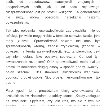
osób, od pracodawców, nauczycieli, znajomych i
przypadkowych osób, jak i od sądu rejonowego.
Niesprawiedliwość jest po prostu: wszędzie! Ta generalizacja
nie służy, wbrew pozorom, narzekaniu naszemu
powszedniemu.
Tak więc epidemia niesprawiedliwości zaprowadziła mnie do
refleksji, jak wiele mogę zrobić w temacie sprawiedliwości, jako
mały „żuczek”! Sprawiedliwość bowiem nie musi być
sprawiedliwością wtórną, zadośćuczynieniową (zgodnie w
powszechną teorią sprawiedliwości), lecz tą pierwotną, czyli
czyniniem dobra, jako postawą społeczną. Co pod tym
stwierdzeniem rozumiem? Otóż sprawiedliwość może być po
prostu traktowaniem drugiej osoby w sposób godny, uważny i
pełen szacunku. Bez stawiania jakichkolwiek warunków
godności drugiej osobie. Niby proste, nieskomplikowane i tak
trudne.
Parę tygodni temu prowadziłam lekcję wychowawczą dla
szóstoklasistów. Napisałam na tablicy zdanie: „Każdy zasługuje
na szacunek”. Spytałam, czy jest ktoś, kto się z tym nie