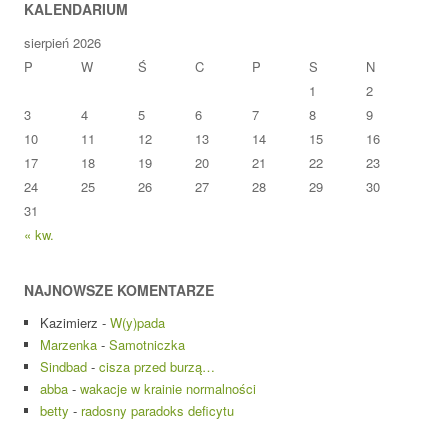
KALENDARIUM
sierpień 2026
P
W
Ś
C
P
S
N
1
2
3
4
5
6
7
8
9
10
11
12
13
14
15
16
17
18
19
20
21
22
23
24
25
26
27
28
29
30
31
« kw.
NAJNOWSZE KOMENTARZE
Kazimierz
-
W(y)pada
Marzenka
-
Samotniczka
Sindbad
-
cisza przed burzą…
abba
-
wakacje w krainie normalności
betty
-
radosny paradoks deficytu